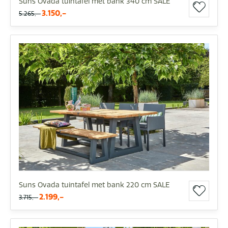
Suns Ovada tuintafel met bank 340 cm SALE
3.150,-
5.265,-
Suns Ovada tuintafel met bank 220 cm SALE
2.199,-
3.715,-