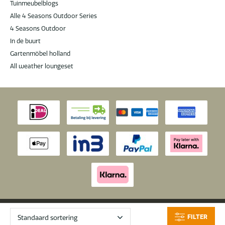
Tuinmeubelblogs
Alle 4 Seasons Outdoor Series
4 Seasons Outdoor
In de buurt
Gartenmöbel holland
All weather loungeset
© 2026 Latour
|
Latour Tuinmeubelen krijgt een
9.6
/
10
van 10 op
FILTER
Tuinmeubelen
basis van
1289
beoordelingen.