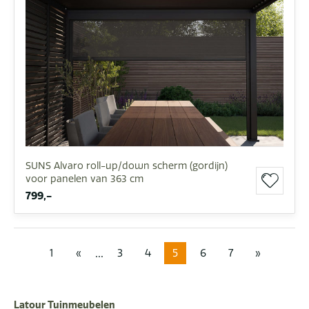
SUNS Alvaro roll-up/down scherm (gordijn)
voor panelen van 363 cm
799,-
...
1
«
3
4
5
6
7
»
Latour Tuinmeubelen