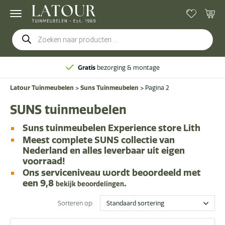
Producten
zoeken
Gratis
bezorging & montage
Latour Tuinmeubelen
>
Suns Tuinmeubelen
>
Pagina 2
SUNS tuinmeubelen
Suns tuinmeubelen Experience store Lith
Meest
complete SUNS collectie van
Nederland
en alles leverbaar uit eigen
voorraad!
Ons serviceniveau
wordt beoordeeld met
een 9,8
.
bekijk beoordelingen
Sorteren op: