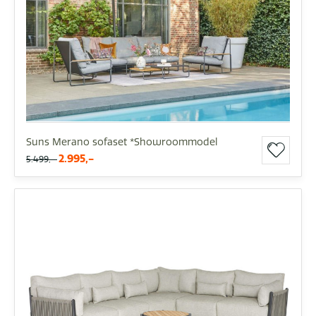
Suns Merano sofaset *Showroommodel
2.995,-
5.499,-