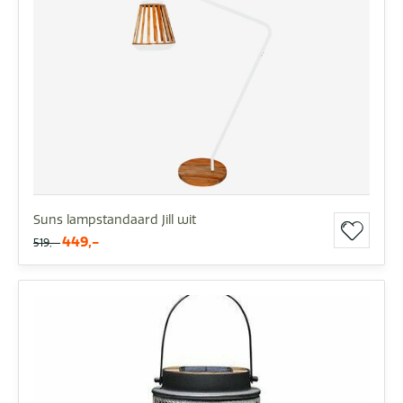
Suns lampstandaard Jill wit
449,-
519,-