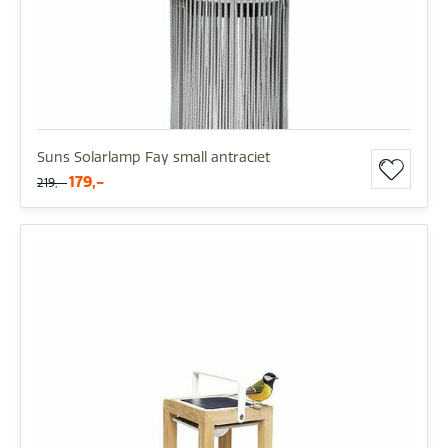
Suns Solarlamp Fay small antraciet
179,-
219,-