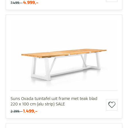
4.999,-
7.499,-
Suns Ovada tuintafel wit frame met teak blad
220 x 100 cm (alu strip) SALE
1.499,-
2.399,-