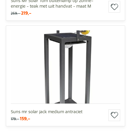
Suns Mr Solar Tom buitenlamp op zonne-
energie - teak met wit handvat - maat M
219,-
259,-
Suns mr solar jack medium antraciet
159,-
179,-