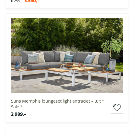
3.550,-
6.299,-
Suns Memphis loungeset light antraciet - wit *
Sale *
2.989,-