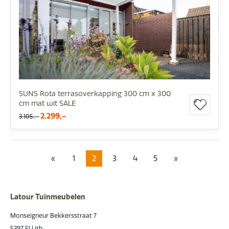
SUNS Rota terrasoverkapping 300 cm x 300
cm mat wit SALE
2.299,-
3.105,-
«
1
2
3
4
5
»
Latour Tuinmeubelen
Monseigneur Bekkersstraat 7
5397 EJ Lith