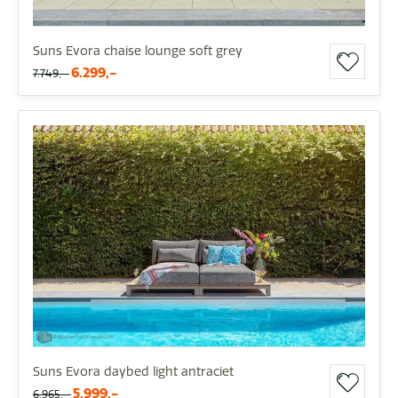
Suns Evora chaise lounge soft grey
6.299,-
7.749,-
Suns Evora daybed light antraciet
5.999,-
6.965,-